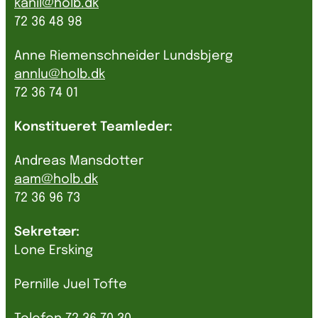
kanil@holb.dk
72 36 48 98
Anne Riemenschneider Lundsbjerg
annlu@holb.dk
72 36 74 01
Konstitueret Teamleder:
Andreas Mansdotter
aam@holb.dk
72 36 96 73
Sekretær:
Lone Ersking
Pernille Juel Tofte