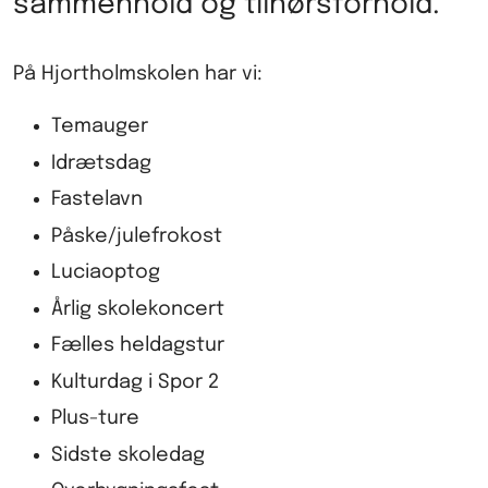
sammenhold og tilhørsforhold.
På Hjortholmskolen har vi:
Temauger
Idrætsdag
Fastelavn
Påske/julefrokost
Luciaoptog
Årlig skolekoncert
Fælles heldagstur
Kulturdag i Spor 2
Plus-ture
Sidste skoledag