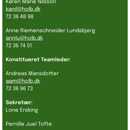
Karen Marie Nilsson
kanil@holb.dk
72 36 48 98
Anne Riemenschneider Lundsbjerg
annlu@holb.dk
72 36 74 01
Konstitueret Teamleder:
Andreas Mansdotter
aam@holb.dk
72 36 96 73
Sekretær:
Lone Ersking
Pernille Juel Tofte