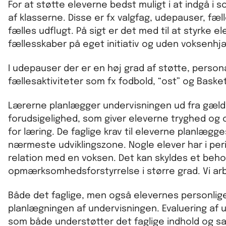
For at støtte eleverne bedst muligt i at indgå i 
af klasserne. Disse er fx valgfag, udepauser, fæl
fælles udflugt. På sigt er det med til at styrke e
fællesskaber på eget initiativ og uden voksenhj
I udepauser der er en høj grad af støtte, person
fællesaktiviteter som fx fodbold, “ost” og Basket
Lærerne planlægger undervisningen ud fra gælde
forudsigelighed, som giver eleverne tryghed og o
for læring. De faglige krav til eleverne planlæg
nærmeste udviklingszone. Nogle elever har i peri
relation med en voksen. Det kan skyldes et behov 
opmærksomhedsforstyrrelse i større grad. Vi arb
Både det faglige, men også elevernes personlig
planlægningen af undervisningen. Evaluering a
som både understøtter det faglige indhold og sa