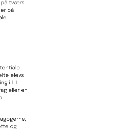
r på tværs
 er på
ale
tentiale
elte elevs
g i 1:1-
fag eller en
b.
dagogerne,
øtte og