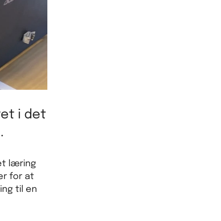
et i det
.
et læring
er for at
ng til en