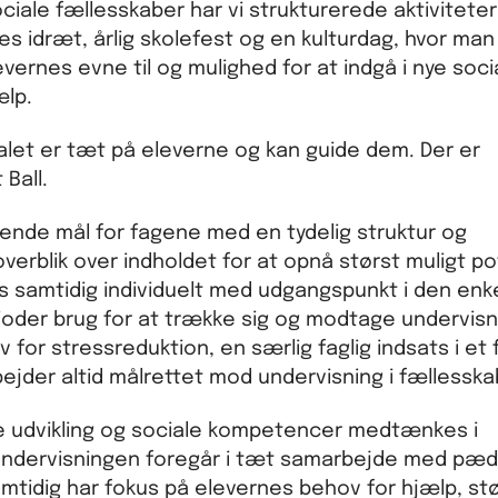
sociale fællesskaber har vi strukturerede aktivitete
les idræt, årlig skolefest og en kulturdag, hvor man
levernes evne til og mulighed for at indgå i nye soci
ælp.
alet er tæt på eleverne og kan guide dem. Der er
 Ball.
nde mål for fagene med en tydelig struktur og
verblik over indholdet for at opnå størst muligt po
ges samtidig individuelt med udgangspunkt i den enk
oder brug for at trække sig og modtage undervisnin
for stressreduktion, en særlig faglig indsats i et 
ejder altid målrettet mod undervisning i fællesska
e udvikling og sociale kompetencer medtænkes i
f undervisningen foregår i tæt samarbejde med pæ
mtidig har fokus på elevernes behov for hjælp, st