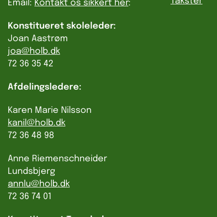
Takster
Email:
Kontakt os sikkert her
:
Konstitueret skoleleder:
Joan Aastrøm
joa@holb.dk
72 36 35 42
Afdelingsledere:
Karen Marie Nilsson
kanil@holb.dk
72 36 48 98
Anne Riemenschneider
Lundsbjerg
annlu@holb.dk
72 36 74 01