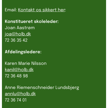
Email:
Kontakt os sikkert her
:
Konstitueret skoleleder:
Joan Aastrøm
joa@holb.dk
72 36 35 42
Afdelingsledere:
Karen Marie Nilsson
kanil@holb.dk
72 36 48 98
Anne Riemenschneider Lundsbjerg
annlu@holb.dk
72 36 74 01